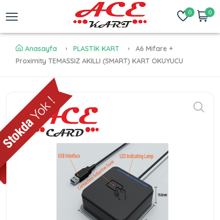
0
0
Anasayfa
PLASTİK KART
A6 Mifare +
Proximity TEMASSIZ AKILLI (SMART) KART OKUYUCU