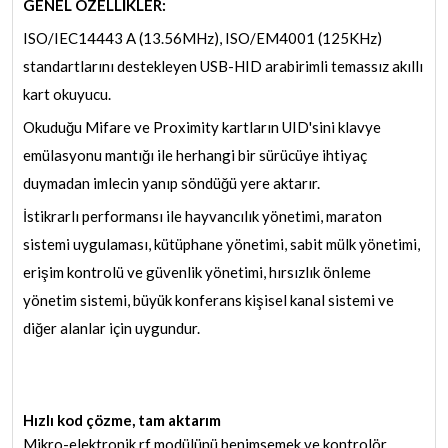
GENEL ÖZELLİKLER:
ISO/IEC14443 A (13.56MHz), ISO/EM4001 (125KHz)
standartlarını destekleyen USB-HID arabirimli temassız akıllı
kart okuyucu.
Okuduğu Mifare ve Proximity kartların UID'sini klavye
emülasyonu mantığı ile herhangi bir sürücüye ihtiyaç
duymadan imlecin yanıp söndüğü yere aktarır.
İstikrarlı performansı ile hayvancılık yönetimi, maraton
sistemi uygulaması, kütüphane yönetimi, sabit mülk yönetimi,
erişim kontrolü ve güvenlik yönetimi, hırsızlık önleme
yönetim sistemi, büyük konferans kişisel kanal sistemi ve
diğer alanlar için uygundur.
Hızlı kod çözme, tam aktarım
Mikro-elektronik rf modülünü benimsemek ve kontrolör