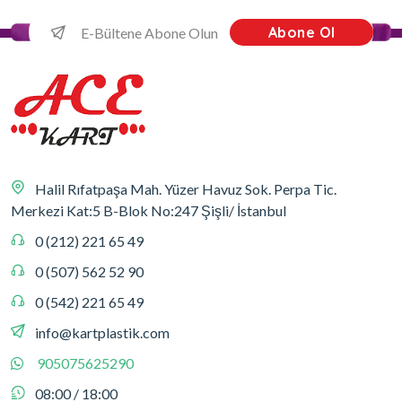
Abone Ol
Halil Rıfatpaşa Mah. Yüzer Havuz Sok. Perpa Tic.
Merkezi Kat:5 B-Blok No:247 Şişli/ İstanbul
0 (212) 221 65 49
0 (507) 562 52 90
0 (542) 221 65 49
info@kartplastik.com
905075625290
08:00 / 18:00