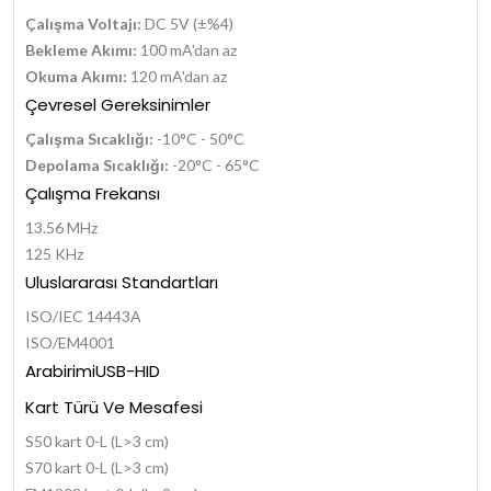
Çalışma Voltajı:
DC 5V (±%4)
Bekleme Akımı:
100 mA'dan az
Okuma Akımı:
120 mA'dan az
Çevresel Gereksinimler
Çalışma Sıcaklığı:
-10°C - 50°C
Depolama Sıcaklığı:
-20°C - 65°C
Çalışma Frekansı
13.56 MHz
125 KHz
Uluslararası Standartları
ISO/IEC 14443A
ISO/EM4001
ArabirimiUSB-HID
Kart Türü Ve Mesafesi
S50 kart 0-L (L>3 cm)
S70 kart 0-L (L>3 cm)