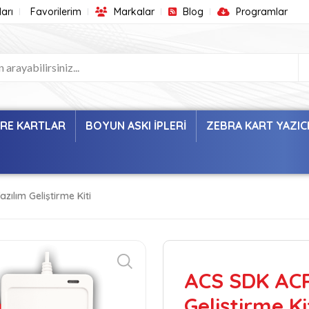
arı
Favorilerim
Markalar
Blog
Programlar
ARE KARTLAR
BOYUN ASKI İPLERİ
ZEBRA KART YAZIC
ılım Geliştirme Kiti
ACS SDK ACR
Geliştirme Ki