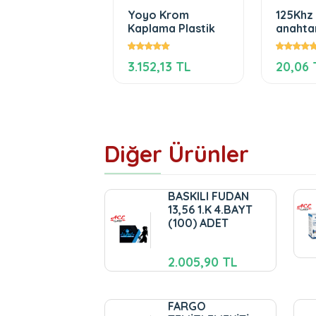
 SDK
Yoyo Krom
125Khz
1552U Yazılım
Kaplama Plastik
anahtar
iştirme Kiti
462,28 TL
3.152,13 TL
20,06 
Diğer Ürünler
BASKILI FUDAN
13,56 1.K 4.BAYT
(100) ADET
2.005,90 TL
FARGO