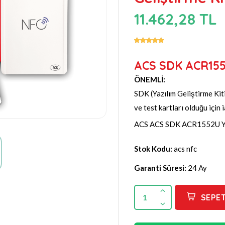
11.462,28 TL
ACS SDK ACR1552
ÖNEMLİ:
SDK (Yazılım Geliştirme Kiti
ve test kartları olduğu için
ACS ACS SDK ACR1552U Yaz
Stok Kodu:
acs nfc
Garanti Süresi:
24 Ay
1
SEPET