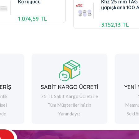
Koruyucu
Khz 25 mm TAG
yapışkanlı 100 
1.074,59 TL
3.152,13 TL
ERİŞ
SABİT KARGO ÜCRETİ
YENİ
nlik
75 TL Sabit Kargo Ücreti ile
isel
Tüm Müşterilerimizin
Memnu
nde
Yanındayız
Sektö