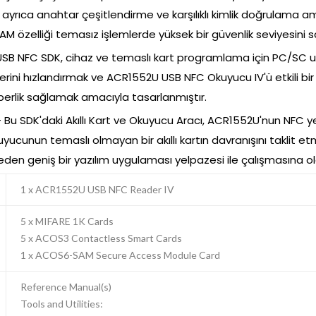
rıca anahtar çeşitlendirme ve karşılıklı kimlik doğrulama am
AM özelliği temasız işlemlerde yüksek bir güvenlik seviyesini s
B NFC SDK, cihaz ve temaslı kart programlama için PC/SC uy
eçlerini hızlandırmak ve ACR1552U USB NFC Okuyucu IV'ü etkili bi
hberlik sağlamak amacıyla tasarlanmıştır.
 - Bu SDK'daki Akıllı Kart ve Okuyucu Aracı, ACR1552U'nun NFC
 okuyucunun temaslı olmayan bir akıllı kartın davranışını taklit et
l eden geniş bir yazılım uygulaması yelpazesi ile çalışmasına ol
1 x ACR1552U USB NFC Reader IV
5 x MIFARE 1K Cards
5 x ACOS3 Contactless Smart Cards
1 x ACOS6-SAM Secure Access Module Card
Reference Manual(s)
Tools and Utilities: