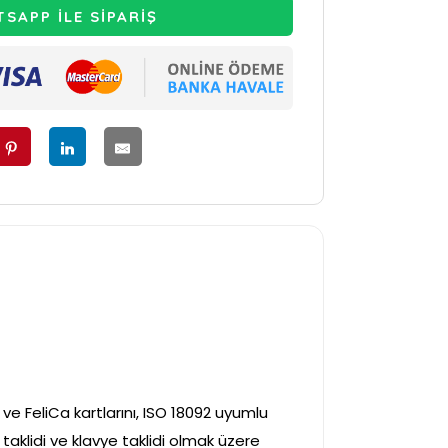
SAPP İLE SİPARİŞ
e FeliCa kartlarını, ISO 18092 uyumlu
t taklidi ve klavye taklidi olmak üzere