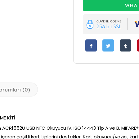
WHAT
orumları (0)
ME KİTİ
n ACR1552U USB NFC Okuyucu IV, ISO 14443 Tip A ve B, MIFARE® v
 içeren çeşitli kart tiplerini destekler. Kart okuyucu/yazıcı, kar