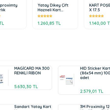
 proximty
Yatay Dikey Çift
KART POŞET
lık
Hazneli Kart
X 17.5
Koruyucu
TL
1.260,85 TL
1.140,00 
MAGİCARD MA 300
HID Sticker Kar
RENKLİ RİBON
(86x54 mm) 10
adet
5.630,30 TL
2.579,01 TL
Sandart Yatay Kart
3M Proximity 12