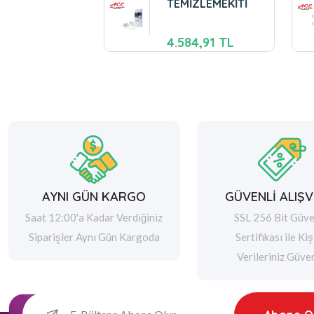
TEMİZLEMEKİTİ
4.584,91 TL
AYNI GÜN KARGO
GÜVENLİ ALIŞV
Saat 12:00'a Kadar Verdiğiniz
SSL 256 Bit Güve
Siparişler Aynı Gün Kargoda
Sertifikası ile Kiş
Verileriniz Güve