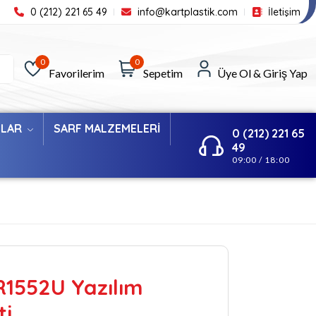
0 (212) 221 65 49
info@kartplastik.com
İletişim
0
0
Favorilerim
Sepetim
Üye Ol & Giriş Yap
ILAR
SARF MALZEMELERİ
0 (212) 221 65
49
09:00 / 18:00
1552U Yazılım
ti