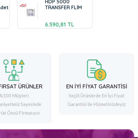
HDP 5000
Adet
TRANSFER FLİM
6.590,81 TL
 FIRSAT ÜRÜNLER
EN İYİ FİYAT GARANTİSİ
%100 Müşteri
Seçili Ürünlerde En İyi Fiyat
niyetimiz Sayesinde
Garantisi ile Hizmetinizdeyiz
rün Öncü Firmasıyız