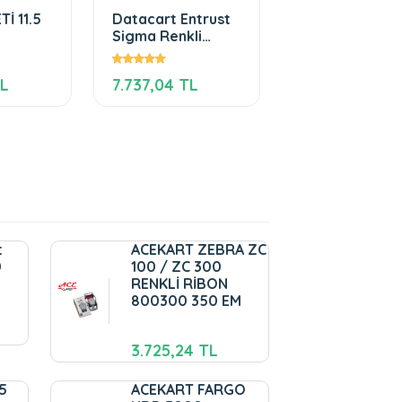
İ 11.5
Datacart Entrust
GÜVENLİK BO
Sigma Renkli
KART POŞETİ 1
Ribon 500 Baskı
X 11
TL
7.737,04 TL
1.140,00 TL
t
ACEKART ZEBRA ZC
0
100 / ZC 300
RENKLİ RİBON
800300 350 EM
3.725,24 TL
5
ACEKART FARGO