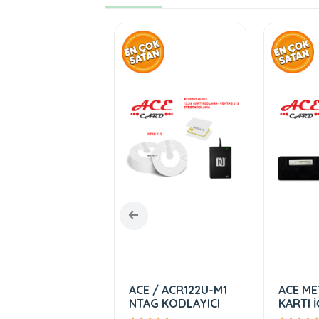
 OVAL METAL
ACE / ACR122U-M1
ACE ME
ALIK
NTAG KODLAYICI
KARTI İ