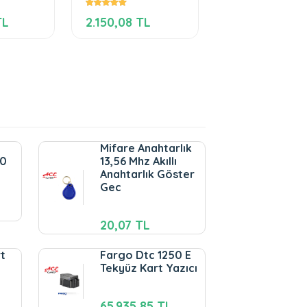
(SMART) KART
Manyetik Kart
TL
2.150,08 TL
2.866,78 TL
OKUYUCU
Okuyucu
Mifare Anahtarlık
00
13,56 Mhz Akıllı
Anahtarlık Göster
Gec
20,07 TL
t
Fargo Dtc 1250 E
Tekyüz Kart Yazıcı
65.935,85 TL