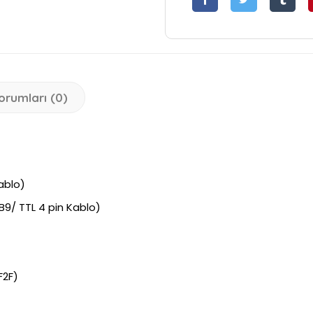
orumları (0)
ablo)
B9/ TTL 4 pin Kablo)
F2F)