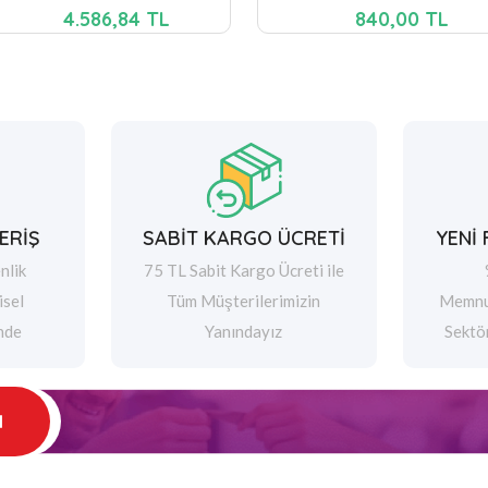
4.586,84 TL
840,00 TL
ERİŞ
SABİT KARGO ÜCRETİ
YENİ
nlik
75 TL Sabit Kargo Ücreti ile
isel
Tüm Müşterilerimizin
Memnu
nde
Yanındayız
Sektö
l