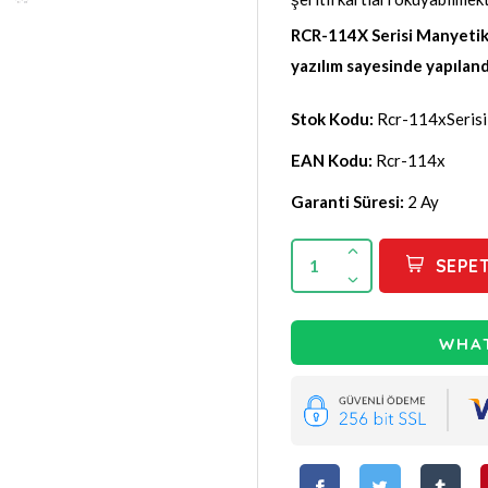
RCR-114X Serisi Manyetik 
yazılım sayesinde yapıland
Stok Kodu:
Rcr-114xSerisi
EAN Kodu:
Rcr-114x
Garanti Süresi:
2 Ay
1
SEPET
WHAT