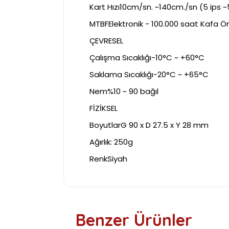
Kart Hızı10cm/sn. ~140cm./sn (5 ips ~
MTBFElektronik - 100.000 saat Kafa Ö
ÇEVRESEL
Çalışma Sıcaklığı-10°C ~ +60°C
Saklama Sıcaklığı-20°C ~ +65°C
Nem%10 ~ 90 bağıl
FİZİKSEL
BoyutlarG 90 x D 27.5 x Y 28 mm
Ağırlık: 250g
RenkSiyah
Benzer Ürünler