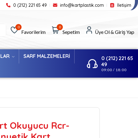
0 (212) 221 65 49
info@kartplastik.com
İletişim
0
0
Favorilerim
Sepetim
Üye Ol & Giriş Yap
ILAR
SARF MALZEMELERİ
0 (212) 221 65
49
09:00 / 18:00
rt Okuyucu Rcr-
anyetik Kart