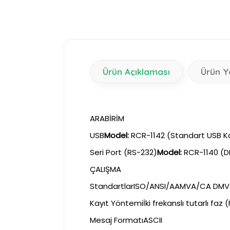
Ürün Açıklaması
Ürün Y
ARABİRİM
USB
Model:
RCR-1142 (Standart USB K
Seri Port (RS-232)
Model:
RCR-1140 (D
ÇALIŞMA
StandartlarISO/ANSI/AAMVA/CA DMV
Kayıt Yöntemiİki frekanslı tutarlı faz (
Mesaj FormatıASCII