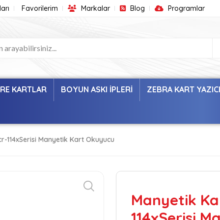
arı
Favorilerim
Markalar
Blog
Programlar
ARE KARTLAR
BOYUN ASKI İPLERİ
ZEBRA KART YAZIC
r-114xSerisi Manyetik Kart Okuyucu
Manyetik Ka
114xSerisi M