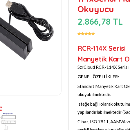
Okuyucu
2.866,78 TL
RCR-114X Serisi
Manyetik Kart 
SzrCloud RCR-114X Serisi
GENEL ÖZELLİKLER:
Standart Manyetik Kart Okuy
okuyabilmektedir.
İsteğe bağlı olarak okutulma
yapılandırlabilmektedir (Sad
Cihaz, ISO 7811, AAMVA ve 
şeritli kartları okuyabilmekt