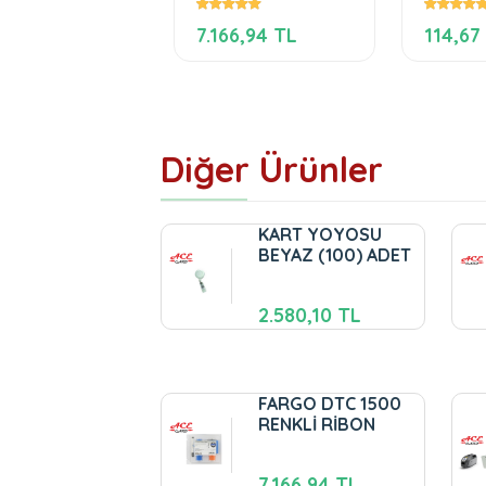
,40 TL
7.166,94 TL
114,67
Diğer Ürünler
KART YOYOSU
BEYAZ (100) ADET
2.580,10 TL
FARGO DTC 1500
RENKLİ RİBON
7.166,94 TL