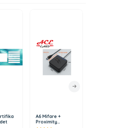
rtifika
A6 Mifare +
Manyetik Kart
0 Adet
Proximity
Okuyucu Rcr-
TEMASSIZ AKILLI
114xSerisi