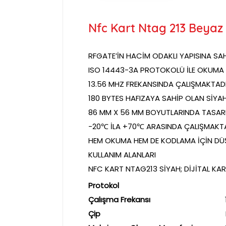
Nfc Kart Ntag 213 Beyaz D
RFGATE’İN HACİM ODAKLI YAPISINA SAHİ
ISO 14443-3A PROTOKOLÜ İLE OKUMA 
13.56 MHZ FREKANSINDA ÇALIŞMAKTADI
180 BYTES HAFIZAYA SAHİP OLAN SİYA
86 MM X 56 MM BOYUTLARINDA TASARL
-20℃ İLA +70℃ ARASINDA ÇALIŞMAKTA
HEM OKUMA HEM DE KODLAMA İÇİN DÜŞ
KULLANIM ALANLARI
NFC KART NTAG213 SİYAH; DİJİTAL KAR
Protokol
ISO 1444
Çalışma Frekansı
13.56 
Çip
NTAG2