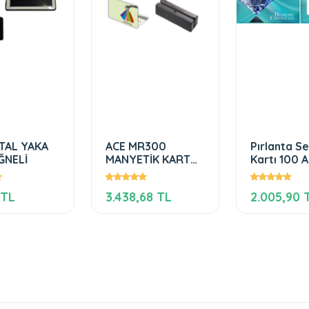
TAL YAKA
ACE MR300
Pırlanta Se
ĞNELİ
MANYETİK KART
Kartı 10
OKUYUCU
 TL
3.438,68 TL
2.005,90 