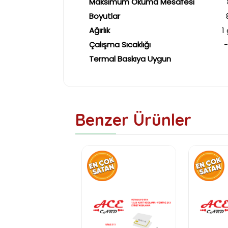
Maksimum Okuma Mesafesi
8-1
Boyutlar
86 mm x 
Ağırlık
1 gra
Çalışma Sıcaklığı
-20℃ il
Termal Baskıya Uygun
Benzer Ürünler