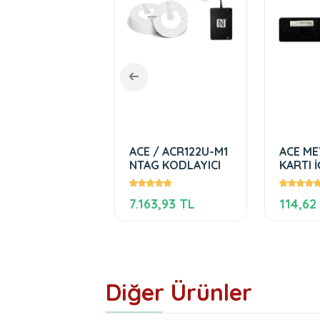
 OVAL METAL
ACE / ACR122U-M1
ACE ME
ALIK
NTAG KODLAYICI
KARTI İ
,35 TL
7.163,93 TL
114,62
Diğer Ürünler