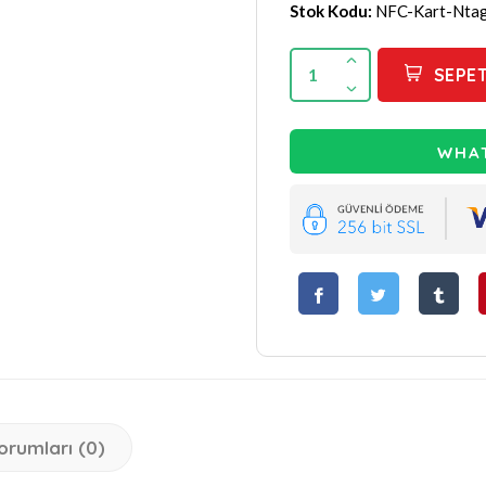
Stok Kodu:
NFC-Kart-Nta
1
SEPET
WHAT
orumları (0)