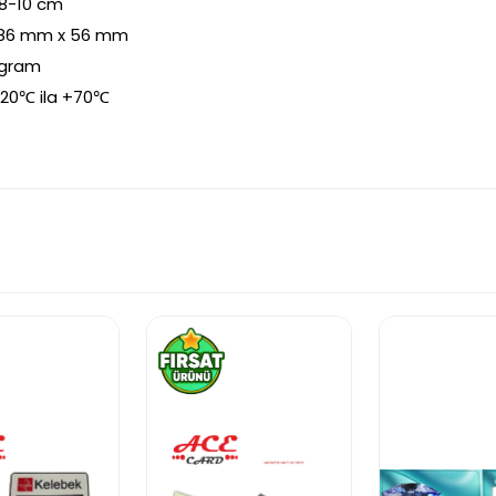
0 cm
56 mm
m
a +70℃