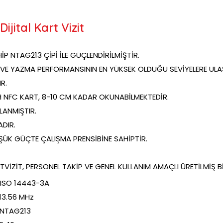
ijital Kart Vizit
P NTAG213 ÇİPİ İLE GÜÇLENDİRİLMİŞTİR.
VE YAZMA PERFORMANSININ EN YÜKSEK OLDUĞU SEVİYELERE ULAŞ
R.
H NFC KART, 8-10 CM KADAR OKUNABİLMEKTEDİR.
ANMIŞTIR.
DIR.
ÜK GÜÇTE ÇALIŞMA PRENSİBİNE SAHİPTİR.
TVİZİT, PERSONEL TAKİP VE GENEL KULLANIM AMAÇLI ÜRETİLMİŞ 
3-3A
MHz
13