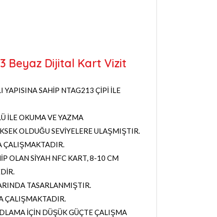
 Beyaz Dijital Kart Vizit
 YAPISINA SAHİP NTAG213 ÇİPİ İLE
Ü İLE OKUMA VE YAZMA
KSEK OLDUĞU SEVİYELERE ULAŞMIŞTIR.
A ÇALIŞMAKTADIR.
İP OLAN SİYAH NFC KART, 8-10 CM
DİR.
ARINDA TASARLANMIŞTIR.
A ÇALIŞMAKTADIR.
LAMA İÇİN DÜŞÜK GÜÇTE ÇALIŞMA