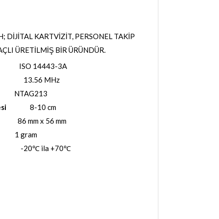
; DİJİTAL KARTVİZİT, PERSONEL TAKİP
ÇLI ÜRETİLMİŞ BİR ÜRÜNDÜR.
4443-3A
.56 MHz
213
si
8-10 cm
x 56 mm
ram
 ila +70℃