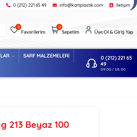
0 (212) 221 65 49
info@kartplastik.com
İletişim
0
0
Favorilerim
Sepetim
Üye Ol & Giriş Yap
ILAR
SARF MALZEMELERİ
0 (212) 221 65
49
09:00 / 18:00
g 213 Beyaz 100