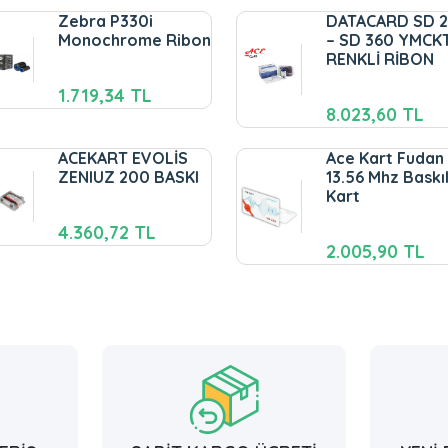
Zebra P330i
DATACARD SD 
Monochrome Ribon
– SD 360 YMCK
RENKLİ RİBON
1.719,34 TL
8.023,60 TL
ACEKART EVOLİS
Ace Kart Fudan
ZENIUZ 200 BASKI
13.56 Mhz Baskıl
Kart
4.360,72 TL
2.005,90 TL