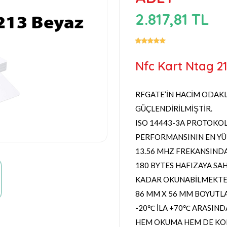
2.817,81 TL
Nfc Kart Ntag 213
RFGATE’İN HACİM ODAKLI
GÜÇLENDİRİLMİŞTİR.
ISO 14443-3A PROTOKOL
PERFORMANSININ EN YÜ
13.56 MHZ FREKANSIND
180 BYTES HAFIZAYA SAH
KADAR OKUNABİLMEKTE
86 MM X 56 MM BOYUTL
-20℃ İLA +70℃ ARASIND
HEM OKUMA HEM DE KOD