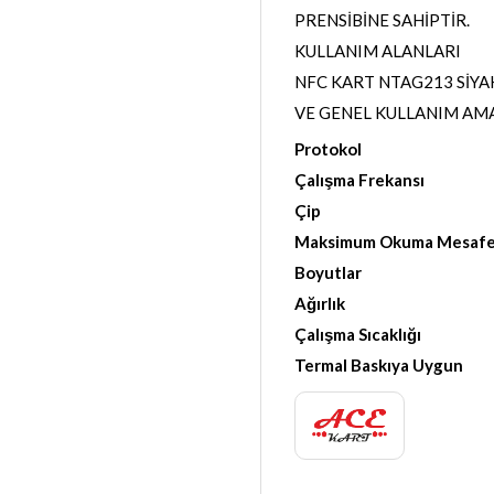
PRENSİBİNE SAHİPTİR.
KULLANIM ALANLARI
NFC KART NTAG213 SİYAH
VE GENEL KULLANIM AMA
Protokol
ISO 1
Çalışma Frekansı
13
Çip
NTAG
Maksimum Okuma Mesafe
Boyutlar
86 mm 
Ağırlık
1 g
Çalışma Sıcaklığı
-20℃
Termal Baskıya Uygun