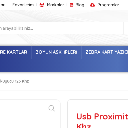
arı
Favorilerim
Markalar
Blog
Programlar
ARE KARTLAR
BOYUN ASKI İPLERİ
ZEBRA KART YAZIC
Okuyucu 125 Khz
Usb Proximi
Khz