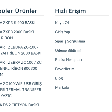
üler Ürünler
Hızlı Erişim
A ZXP3 ½ 400 BASKI
Kayıt Ol
A ZXP3 2000 BASKI
Giriş Yap
H RİBON
Sipariş Sorgulama
ART ZEBBRA ZC-100-
Ödeme Bildirimi
İYAH RİBON 2000 BASKI
Banka Hesapları
ART ZEBRA ZC 100 / ZC
RENKLİ RİBON 800300
Favorilerim
EM
Blog
 ZC100 WİFİ USB GİRİŞ
Markalar
YESİ TERMAL TRANSFER
 YAZICI
A DS 2 ÇİFTYÖN BASKI