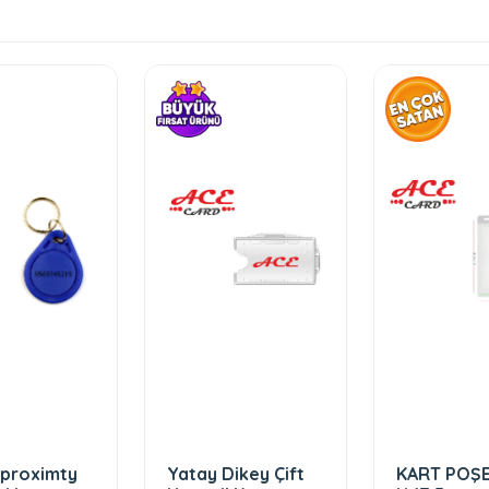
 proximty
Yatay Dikey Çift
KART POŞET