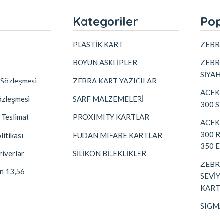
l
Kategoriler
Pop
PLASTİK KART
ZEBR
BOYUN ASKI İPLERİ
ZEBR
SİYA
k Sözleşmesi
ZEBRA KART YAZICILAR
ACEK
özleşmesi
SARF MALZEMELERİ
300 S
 Teslimat
PROXIMITY KARTLAR
ACEK
300 
litikası
FUDAN MIFARE KARTLAR
350 
iverlar
SİLİKON BİLEKLİKLER
ZEBRA
an 13,56
SEVİ
KART
SIGM