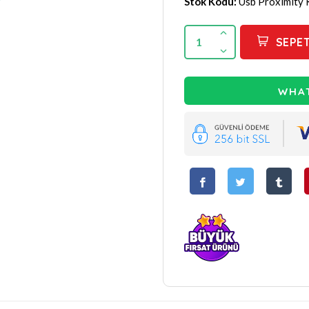
Stok Kodu:
Usb Proximity 
1
SEPET
WHAT