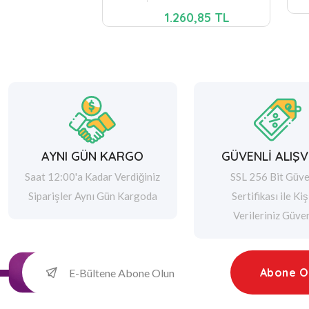
1.260,85 TL
AYNI GÜN KARGO
GÜVENLİ ALIŞV
Saat 12:00'a Kadar Verdiğiniz
SSL 256 Bit Güve
Siparişler Aynı Gün Kargoda
Sertifikası ile Kiş
Verileriniz Güve
Abone O