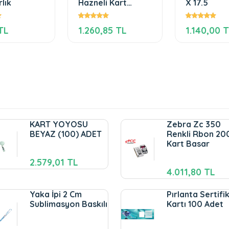
lık
Hazneli Kart
X 17.5
Koruyucu
TL
1.260,85 TL
1.140,00 
KART YOYOSU
Zebra Zc 350
BEYAZ (100) ADET
Renkli Rbon 20
Kart Basar
2.579,01 TL
4.011,80 TL
Yaka İpi 2 Cm
Pırlanta Sertifi
Sublimasyon Baskılı
Kartı 100 Adet