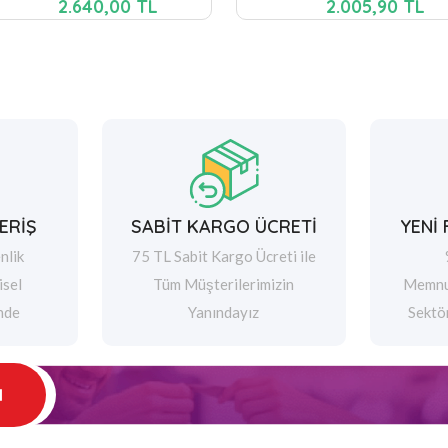
2.640,00 TL
2.005,90 TL
ERİŞ
SABİT KARGO ÜCRETİ
YENİ
nlik
75 TL Sabit Kargo Ücreti ile
isel
Tüm Müşterilerimizin
Memnu
nde
Yanındayız
Sektö
l