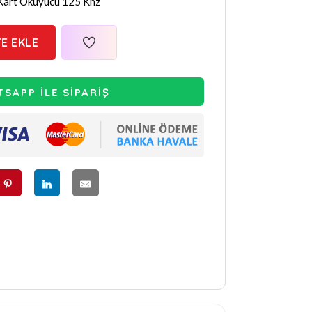
Kart Okuyucu 125 Khz
E EKLE
SAPP İLE SİPARİŞ