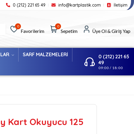
0 (212) 221 65 49
info@kartplastik.com
İletişim
0
0
Favorilerim
Sepetim
Üye Ol & Giriş Yap
ILAR
SARF MALZEMELERİ
0 (212) 221 65
49
09:00 / 18:00
ty Kart Okuyucu 125