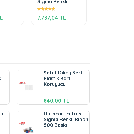
Sigma Renkli
KART POŞETİ 1
Ribon 500 Baskı
X 11
TL
7.737,04 TL
1.140,00 TL
Şefaf Dikey Sert
0
Plastik Kart
Koruyucu
840,00 TL
ka
Datacart Entrust
Sigma Renkli Ribon
500 Baskı