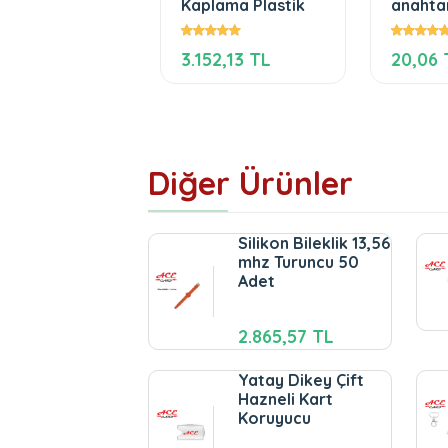
1552U Yazılım
Kaplama Plastik
anahtar
iştirme Kiti
462,28 TL
3.152,13 TL
20,06 
Diğer Ürünler
Silikon Bileklik 13,56
mhz Turuncu 50
Adet
2.865,57 TL
Yatay Dikey Çift
Hazneli Kart
Koruyucu