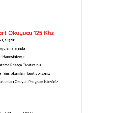
art Okuyucu 125 Khz
 Çalıştır
Uygulamalarında
n Hanesiniverir
isteme Rhatça Tanıtırsınız
 Tüm rakamları Tanıtıyorsanız
Rakamları Okuyan Program İsteyiniz