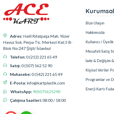
Kurumsa
Bize Ulaşın
Hakkımızda
Adres:
Halil Rıfatpaşa Mah. Yüzer
Kullanıcı / Üyeli
Havuz Sok. Perpa Tic. Merkezi Kat:5 B-
Blok No:247 Şişli/ İstanbul
Mesafeli Satış S
Telefon:
0 (212) 221 65 49
İade & Değişim &
Satış:
0 (507) 562 52 90
Kişisel Veriler Po
Muhasebe:
0 (542) 221 65 49
Programlar ve Dr
E-Posta:
info@kartplastik.com
Enerji Kartı Fud
WhatsApp:
905075625290
Çalışma Saatleri:
08:00 / 18:00