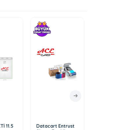
İ 11.5
Datacart Entrust
GÜVENLİK BO