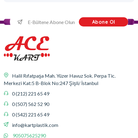
Abone Ol
Halil Rıfatpaşa Mah. Yüzer Havuz Sok. Perpa Tic.
Merkezi Kat:5 B-Blok No:247 Şişli/ İstanbul
0 (212) 221 65 49
0 (507) 562 52 90
0 (542) 221 65 49
info@kartplastik.com
905075625290