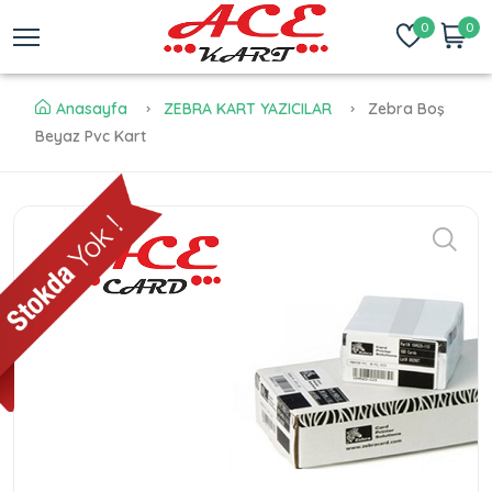
0
0
Anasayfa
ZEBRA KART YAZICILAR
Zebra Boş
Beyaz Pvc Kart