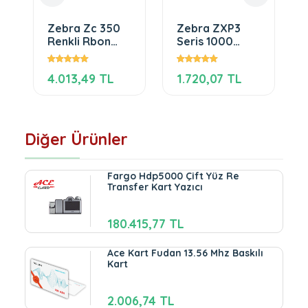
Zebra Zc 350
Zebra ZXP3
Renkli Rbon
Seris 1000
200 Kart Basar
baskı Siyah
Ribon
4.013,49 TL
1.720,07 TL
Diğer Ürünler
Fargo Hdp5000 Çift Yüz Re
Transfer Kart Yazıcı
180.415,77 TL
Ace Kart Fudan 13.56 Mhz Baskılı
Kart
2.006,74 TL